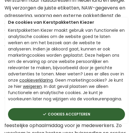
versturen naar huisadressen in Nederland en België.
Wij verzorgen de juiste etiketten, NAW-gegevens en
adressering, waarna een externe pakketdienst de
De cookies van Kerstpakketten Kiezer
overdracht en levering van de losse kerstpakketten
Kerstpakketten Kiezer maakt gebruik van functionele en
verzorgt. We bieden ook brievenbus kerstpakketten
analytische cookies om de website goed te laten
aan om de huiszending te vergemakkelijken. Het
werken en om het bezoek aan de website te
voordeel van brievenbus gifts is dat de medewerker
analyseren. Indien je akkoord gaat, kunnen er ook
niet thuis hoeft te zijn om het geschenk in ontvangst
marketingcookies worden geplaatst. Deze helpen ons
te nemen.
om de ervaring op onze website persoonlijker en
relevanter te maken, bijvoorbeeld door je gerichte
Let op:
Het verzendklaar maken is een extra service,
advertenties te tonen. Meer weten? Lees er alles over in
onze
cookieverklaring
. Geen marketingcookies? Je kunt
maar de risico's liggen bij jou als opdrachtgever.
ze hier
weigeren
. In dat geval plaatsen we alleen
Pakketdiensten zijn in december erg druk, wat tot
functionele en analytische cookies. Je kunt je
complicaties kan leiden
voorkeuren later nog wijzigen via de voorkeurenpagina.
Ons advies:
Laat de kerst gifts bij jou op de
COOKIES ACCEPTEREN
bedrijfslocatie bezorgen en organiseer een
feestelijke ophaalmiddag voor je medewerkers. Zo