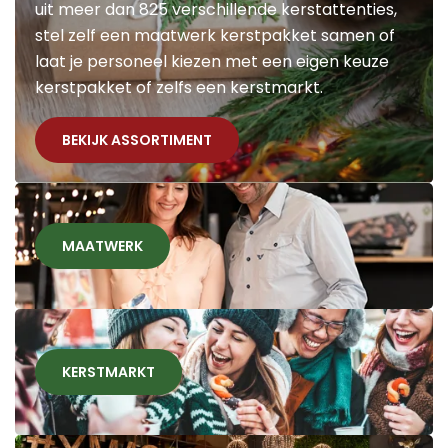
uit meer dan 825 verschillende kerstattenties,
stel zelf een maatwerk kerstpakket samen of
laat je personeel kiezen met een eigen keuze
kerstpakket of zelfs een kerstmarkt.
BEKIJK ASSORTIMENT
MAATWERK
KERSTMARKT