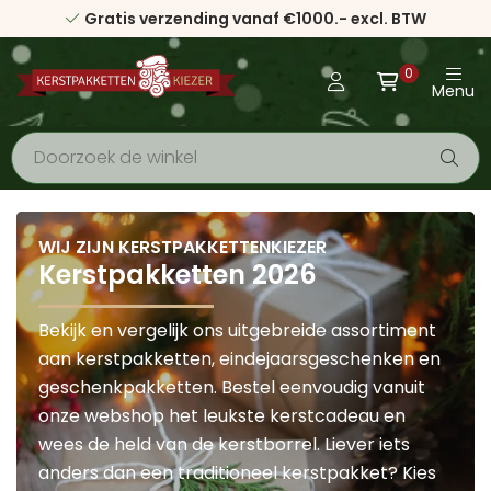
Gratis verzending vanaf €1000.- excl. BTW
0
Menu
WIJ ZIJN KERSTPAKKETTENKIEZER
Kerstpakketten 2026
Bekijk en vergelijk ons uitgebreide assortiment
aan kerstpakketten, eindejaarsgeschenken en
geschenkpakketten. Bestel eenvoudig vanuit
onze webshop het leukste kerstcadeau en
wees de held van de kerstborrel. Liever iets
anders dan een traditioneel kerstpakket? Kies