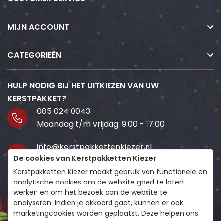
MIJN ACCOUNT
CATEGORIEËN
HULP NODIG BIJ HET UITKIEZEN VAN UW
KERSTPAKKET?
085 024 0043
Maandag t/m vrijdag: 9:00 - 17:00
info@kerstpakkettenkiezer.nl
De cookies van Kerstpakketten Kiezer
Wij staan voor je klaar!
Kerstpakketten Kiezer maakt gebruik van functionele en
Volg ons
analytische cookies om de website goed te laten
werken en om het bezoek aan de website te
analyseren. Indien je akkoord gaat, kunnen er ook
marketingcookies worden geplaatst. Deze helpen ons