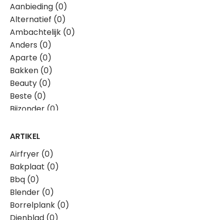
Aanbieding (0)
Alternatief (0)
Ambachtelijk (0)
Anders (0)
Aparte (0)
Bakken (0)
Beauty (0)
Beste (0)
Bijzonder (0)
Boerderij (0)
Boodschappen (0)
ARTIKEL
Borrel (0)
Airfryer (0)
Bourgondisch (0)
Bakplaat (0)
Bouwvak (0)
Bbq (0)
Brievenbus (0)
Blender (0)
Budget (0)
Borrelplank (0)
Creatieve (0)
Dienblad (0)