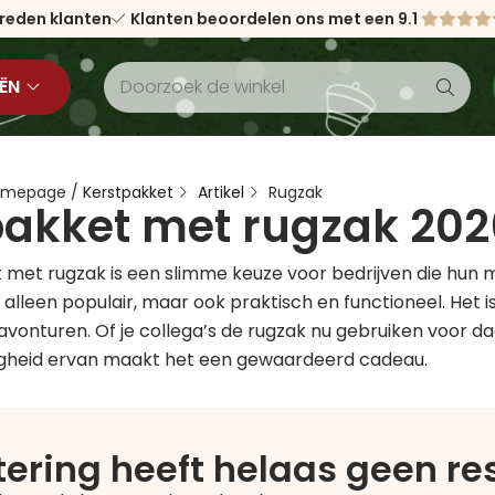
vreden klanten
Klanten beoordelen ons met een 9.1
ËN
Homepage
/
Kerstpakket
Artikel
Rugzak
pakket met rugzak 202
 met rugzak is een slimme keuze voor bedrijven die hun 
t alleen populair, maar ook praktisch en functioneel. He
i avonturen. Of je collega’s de rugzak nu gebruiken voor
digheid ervan maakt het een gewaardeerd cadeau.
ltering heeft helaas geen r