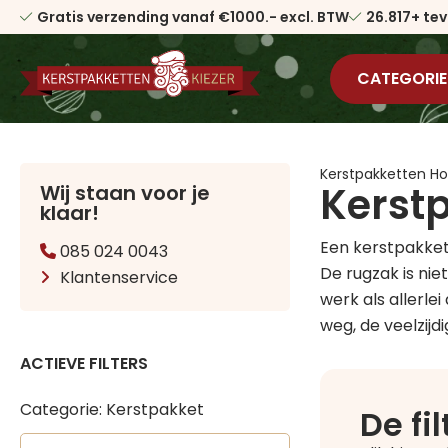
Gratis verzending vanaf €1000.- excl. BTW
26.817+ te
CATEGORIE
Kerstpakketten 
Kerst
Wij staan voor je
klaar!
Een kerstpakket
085 024 0043
De rugzak is nie
Klantenservice
werk als allerle
weg, de veelzij
ACTIEVE FILTERS
Categorie: Kerstpakket
De fi