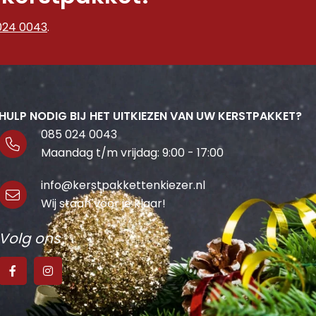
024 0043
.
HULP NODIG BIJ HET UITKIEZEN VAN UW KERSTPAKKET?
085 024 0043
Maandag t/m vrijdag: 9:00 - 17:00
info@kerstpakkettenkiezer.nl
Wij staan voor je klaar!
Volg ons