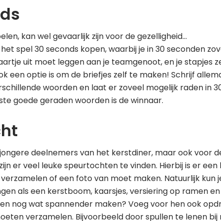
nds
elen, kan wel gevaarlijk zijn voor de gezelligheid...
jk het spel 30 seconds kopen, waarbij je in 30 seconden zov
rtje uit moet leggen aan je teamgenoot, en je stapjes z
k een optie is om de briefjes zelf te maken! Schrijf allem
verschillende woorden en laat er zoveel mogelijk raden in 
te goede geraden woorden is de winnaar.
ht
e jongere deelnemers van het kerstdiner, maar ook voor 
zijn er veel leuke speurtochten te vinden. Hierbij is er een 
 verzamelen of een foto van moet maken. Natuurlijk kun j
ngen als een kerstboom, kaarsjes, versiering op ramen en 
nen nog wat spannender maken? Voeg voor hen ook opd
moeten verzamelen. Bijvoorbeeld door spullen te lenen bij