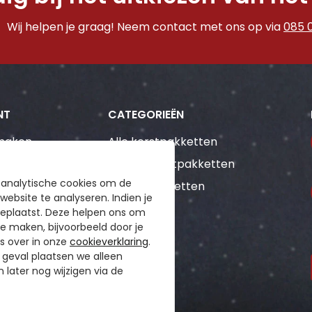
Wij helpen je graag! Neem contact met ons op via
085 
NT
CATEGORIEËN
maken
Alle kerstpakketten
gen
Top 20 kerstpakketten
 analytische cookies om de
Themapakketten
ebsite te analyseren. Indien je
eplaatst. Deze helpen ons om
te maken, bijvoorbeeld door je
es over in onze
cookieverklaring
.
t geval plaatsen we alleen
 later nog wijzigen via de