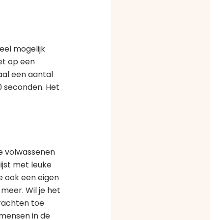
eel mogelijk
et op een
aal een aantal
30 seconden. Het
de volwassenen
lijst met leuke
e ook een eigen
meer. Wil je het
rachten toe
 mensen in de