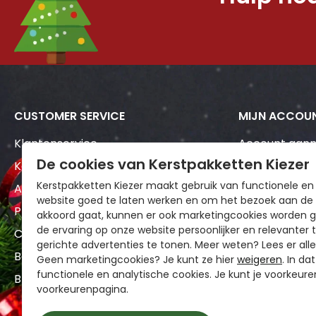
CUSTOMER SERVICE
MIJN ACCOU
Klantenservice
Account aan
De cookies van Kerstpakketten Kiezer
Kerstpakket samenstellen
Mijn bestellin
Kerstpakketten Kiezer maakt gebruik van functionele en
Algemene voorwaarden
Wensenlijst
website goed te laten werken en om het bezoek aan de w
Privacy policy
akkoord gaat, kunnen er ook marketingcookies worden g
de ervaring op onze website persoonlijker en relevanter 
Cookiestatement
gerichte advertenties te tonen. Meer weten? Lees er all
Betaalmethoden
Geen marketingcookies? Je kunt ze hier
weigeren
. In da
functionele en analytische cookies. Je kunt je voorkeuren
Blogs
voorkeurenpagina.