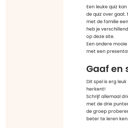
Een leuke quiz kan
de quiz over gaat. 
met de familie een
heb je verschille
op deze site.
Een andere mooie o
met een presentato
Gaaf en
Dit spel is erg leu
herkent!
Schrijf allemaal dri
met de drie punten
de groep proberen 
beter te leren ken