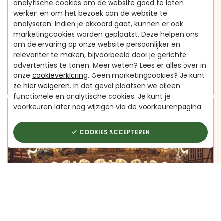
analytische cookies om de website goed te laten
werken en om het bezoek aan de website te
analyseren. Indien je akkoord gaat, kunnen er ook
marketingcookies worden geplaatst. Deze helpen ons
om de ervaring op onze website persoonlijker en
4 KERSTDINER TIPS VOOR EEN GESLAAGDE KERST
relevanter te maken, bijvoorbeeld door je gerichte
22-08-2024
advertenties te tonen. Meer weten? Lees er alles over in
onze
cookieverklaring
. Geen marketingcookies? Je kunt
VERDER LEZEN
ze hier
weigeren
. In dat geval plaatsen we alleen
functionele en analytische cookies. Je kunt je
voorkeuren later nog wijzigen via de voorkeurenpagina.
COOKIES ACCEPTEREN