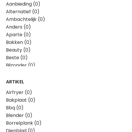
Aanbieding (0)
Alternatief (0)
Ambachtelijk (0)
Anders (0)
Aparte (0)
Bakken (0)
Beauty (0)
Beste (0)
Bijzonder (0)
Boerderij (0)
Boodschappen (0)
ARTIKEL
Borrel (0)
Airfryer (0)
Bourgondisch (0)
Bakplaat (0)
Bouwvak (0)
Bbq (0)
Brievenbus (0)
Blender (0)
Budget (0)
Borrelplank (0)
Creatieve (0)
Dienblad (0)