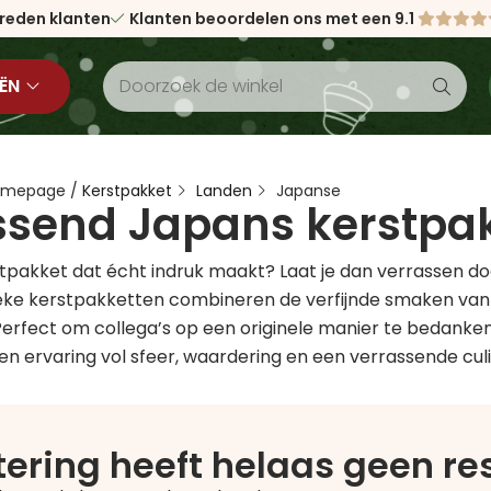
vreden klanten
Klanten beoordelen ons met een 9.1
ËN
Homepage
/
Kerstpakket
Landen
Japanse
ssend Japans kerstpa
stpakket dat écht indruk maakt? Laat je dan verrassen 
ieke kerstpakketten combineren de verfijnde smaken van 
. Perfect om collega’s op een originele manier te bedanke
en ervaring vol sfeer, waardering en een verrassende culin
ltering heeft helaas geen r