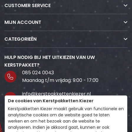
CUSTOMER SERVICE
MIJN ACCOUNT
CATEGORIEËN
HULP NODIG BIJ HET UITKIEZEN VAN UW
KERSTPAKKET?
085 024 0043
Maandag t/m vrijdag: 9:00 - 17:00
info@kerstpakkettenkiezer.nl
De cookies van Kerstpakketten Kiezer
Wij staan voor je klaar!
Kerstpakketten Kiezer maakt gebruik van functionele en
Volg ons
analytische cookies om de website goed te laten
werken en om het bezoek aan de website te
analyseren. Indien je akkoord gaat, kunnen er ook