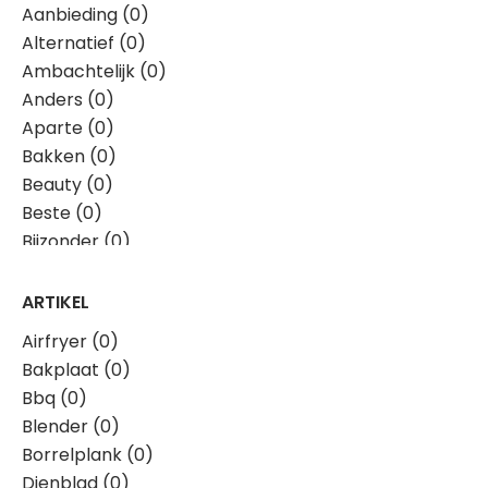
Aanbieding (0)
Alternatief (0)
Ambachtelijk (0)
Anders (0)
Aparte (0)
Bakken (0)
Beauty (0)
Beste (0)
Bijzonder (0)
Boerderij (0)
Boodschappen (0)
ARTIKEL
Borrel (0)
Airfryer (0)
Bourgondisch (0)
Bakplaat (0)
Bouwvak (0)
Bbq (0)
Brievenbus (0)
Blender (0)
Budget (0)
Borrelplank (0)
Creatieve (0)
Dienblad (0)