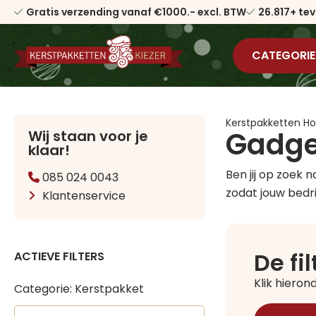
Gratis verzending vanaf €1000.- excl. BTW
26.817+ te
CATEGORIE
Kerstpakketten 
Gadge
Wij staan voor je
klaar!
Ben jij op zoek
085 024 0043
zodat jouw bedri
Klantenservice
De fi
ACTIEVE FILTERS
Klik hiero
Categorie: Kerstpakket