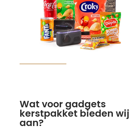
Persoonlijk (0)
Pizza (0)
Populaire (0)
Premium (0)
Relax (0)
Rituals (0)
Sportieve (0)
Stoer (0)
Strand (0)
Streekproducten (0)
Tapas (0)
Technisch (0)
Traditioneel (0)
Wat voor gadgets
Travel (0)
kerstpakket bieden wij
Trendy (0)
Uniek (0)
aan?
Veel artikelen (0)