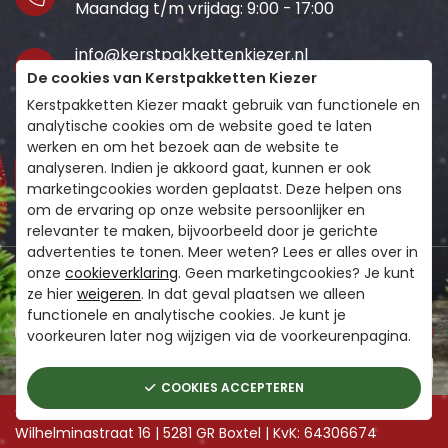
Maandag t/m vrijdag: 9:00 - 17:00
info@kerstpakkettenkiezer.nl
De cookies van Kerstpakketten Kiezer
Wij staan voor je klaar!
Kerstpakketten Kiezer maakt gebruik van functionele en
Volg ons
analytische cookies om de website goed te laten
werken en om het bezoek aan de website te
analyseren. Indien je akkoord gaat, kunnen er ook
marketingcookies worden geplaatst. Deze helpen ons
om de ervaring op onze website persoonlijker en
relevanter te maken, bijvoorbeeld door je gerichte
advertenties te tonen. Meer weten? Lees er alles over in
BLIJF OP DE HOOGTE VAN HET KERSTPAKKETTEN
onze
cookieverklaring
. Geen marketingcookies? Je kunt
ze hier
weigeren
. In dat geval plaatsen we alleen
AANBOD
functionele en analytische cookies. Je kunt je
VERZENDEN
voorkeuren later nog wijzigen via de voorkeurenpagina.
COOKIES ACCEPTEREN
Copyright © 2026 - Kerstpakketten Kiezer | Adres:
Wilhelminastraat 16 | 5281 GR Boxtel | KvK: 64306674